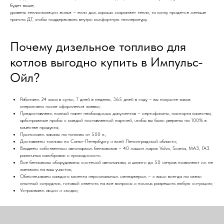
будет выше;
уровень теплоизоляции жилья – если дом хорошо сохраняет тепло, то котлу придется меньше
тратить ДТ, чтобы поддерживать внутри комфортную температуру.
Почему дизельное топливо для
котлов выгодно купить в Импульс-
Ойл?
Работаем 24 часа в сутки, 7 дней в неделю, 365 дней в году – вы получите заказ
оперативно после оформления заявки;
Предоставляем полный пакет необходимых документов – сертификаты, паспорта качества,
арбитражные пробы с каждой поставляемой партией, чтобы вы были уверены на 100% в
качестве продукта;
Принимаем заказы на топливо от 500 л.;
Доставляем топливо по Санкт-Петербургу и всей Ленинградской области;
Владеем собственным автопарком бензовозов – 40 машин марок Volvo, Scania, МАЗ, ГАЗ
различных калибровок и проходимости.
Все бензовозы оборудованы системой автоналива, а шланги до 50 метров позволяют им не
заезжать на ваш участок;
Обеспечиваем каждого клиента персональным менеджером – с вами всегда на связи
опытный сотрудник, готовый ответить на все вопросы и помочь разрешить любую ситуацию;
Устраиваем акции и скидки;