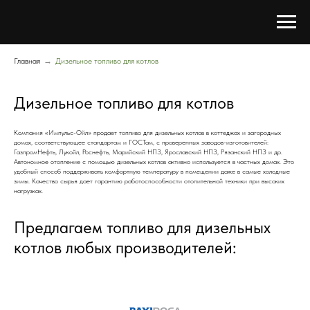
Главная
→
Дизельное топливо для котлов
Дизельное топливо для котлов
Компания «Импульс-Ойл» продает топливо для дизельных котлов в коттеджах и загородных
домах, соответствующее стандартам и ГОСТам, с проверенных заводов-изготовителей:
ГазпромНефть, Лукойл, Роснефть, Марийский НПЗ, Ярославский НПЗ, Рязанский НПЗ и др.
Автономное отопление с помощью дизельных котлов активно используется в частных домах. Это
удобный способ поддерживать комфортную температуру в помещении даже в самые холодные
зимы. Качество сырья дает гарантию работоспособности отопительной техники при высоких
нагрузках.
Предлагаем топливо для дизельных
котлов любых производителей: