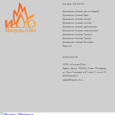
НАШИ УСЛУГИ
Дизельное топливо для коттеджей
Дизельное топливо Евро
Дизельное топливо летнее
Дизельное топливо зимнее
Дизельное топливо арктическое
Дизельное топливо межсезонное
Дизельное топливо Газпром
Дизельное топливо Лукойл
Дизельное топливо Роснефть
Керосин
КОНТАКТЫ
ООО «ИмпульсОйл»
Адрес офиса: 198262, Санкт-Петербург,
ул. Лени Голикова, д.27, корп.3, пом.6-Н
89119264057
zakaz@impuls-oil.ru