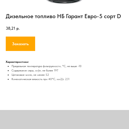
Дизельное топливо НБ Гарант Евро-5 сорт D
38,21
р.
Заказать
Характеристики:
Предельная температура фильтруемости, °С, не выше -10
Содержание серы, мг/кг, не более 197
Цетановое число, не менее 52
Кинематическая вязкость при 40°С, мм2/с 2,11